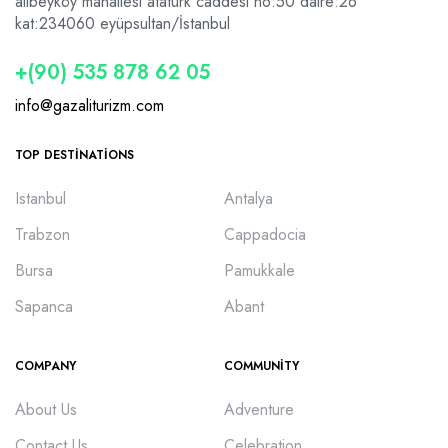
alibeyköy mahallesi atatürk caddesi no:50 daire:26
kat:2
34060 eyüpsultan/İstanbul
+(90) 535 878 62 05
info@gazaliturizm.com
TOP DESTINATIONS
Istanbul
Antalya
Trabzon
Cappadocia
Bursa
Pamukkale
Sapanca
Abant
COMPANY
COMMUNITY
About Us
Adventure
Contact Us
Celebration