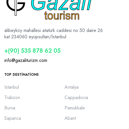
alibeyköy mahallesi atatürk caddesi no:50 daire:26
kat:2
34060 eyüpsultan/İstanbul
+(90) 535 878 62 05
info@gazaliturizm.com
TOP DESTINATIONS
Istanbul
Antalya
Trabzon
Cappadocia
Bursa
Pamukkale
Sapanca
Abant