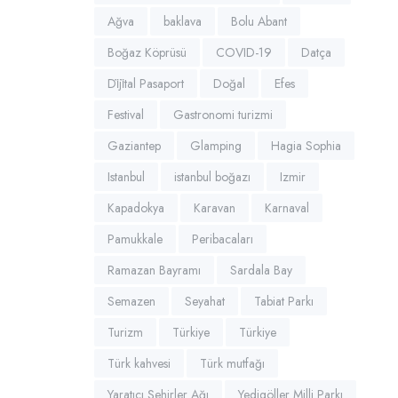
Ağva
baklava
Bolu Abant
Boğaz Köprüsü
COVID-19
Datça
Di̇ji̇tal Pasaport
Doğal
Efes
Festival
Gastronomi turizmi
Gaziantep
Glamping
Hagia Sophia
Istanbul
istanbul boğazı
Izmir
Kapadokya
Karavan
Karnaval
Pamukkale
Peribacaları
Ramazan Bayramı
Sardala Bay
Semazen
Seyahat
Tabiat Parkı
Turizm
Türkiye
Türkiye
Türk kahvesi
Türk mutfağı
Yaratıcı Şehirler Ağı
Yedigöller Milli Parkı