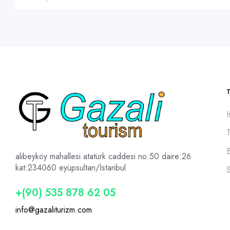
I
alibeyköy mahallesi atatürk caddesi no:50 daire:26
kat:2
34060 eyüpsultan/İstanbul
+(90) 535 878 62 05
info@gazaliturizm.com