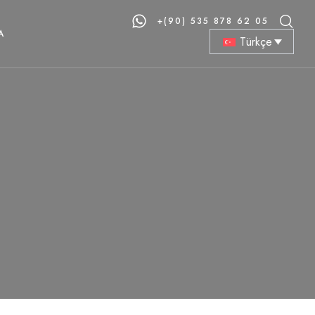
+(90) 535 878 62 05
A
Türkçe