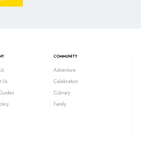
NY
COMMUNITY
Us
Adventure
t Us
Celebration
 Guides
Culinary
olicy
Family