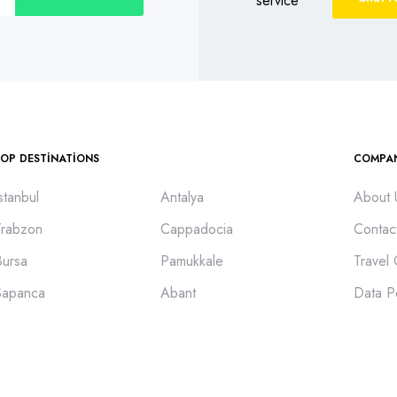
TOP DESTINATIONS
COMPA
stanbul
Antalya
About 
Trabzon
Cappadocia
Contac
Bursa
Pamukkale
Travel
Sapanca
Abant
Data P