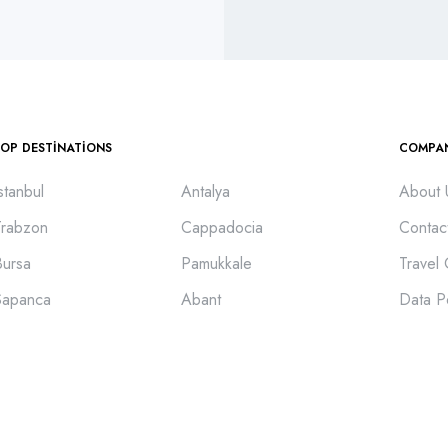
TOP DESTINATIONS
COMPA
stanbul
Antalya
About 
Trabzon
Cappadocia
Contac
Bursa
Pamukkale
Travel
Sapanca
Abant
Data P