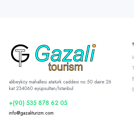
I
alibeyköy mahallesi atatürk caddesi no:50 daire:26
kat:2
34060 eyüpsultan/İstanbul
+(90) 535 878 62 05
info@gazaliturizm.com