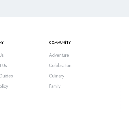
NY
COMMUNITY
Us
Adventure
t Us
Celebration
 Guides
Culinary
olicy
Family