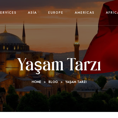
SERVICES
ASIA
EUROPE
AMERICAS
AFRIC
Yaşam Tarzı
HOME
>
BLOG
>
YAŞAM TARZI