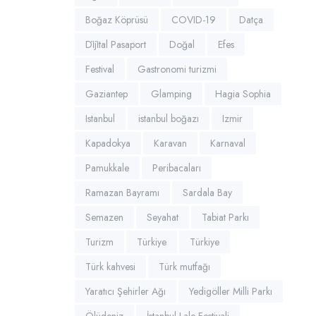
Boğaz Köprüsü
COVID-19
Datça
Di̇ji̇tal Pasaport
Doğal
Efes
Festival
Gastronomi turizmi
Gaziantep
Glamping
Hagia Sophia
Istanbul
istanbul boğazı
Izmir
Kapadokya
Karavan
Karnaval
Pamukkale
Peribacaları
Ramazan Bayramı
Sardala Bay
Semazen
Seyahat
Tabiat Parkı
Turizm
Türkiye
Türkiye
Türk kahvesi
Türk mutfağı
Yaratıcı Şehirler Ağı
Yedigöller Milli Parkı
Ölüdeniz
İstanbul Lale Festivali