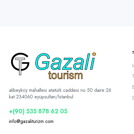
I
alibeyköy mahallesi atatürk caddesi no:50 daire:26
kat:2
34060 eyüpsultan/İstanbul
+(90) 535 878 62 05
info@gazaliturizm.com