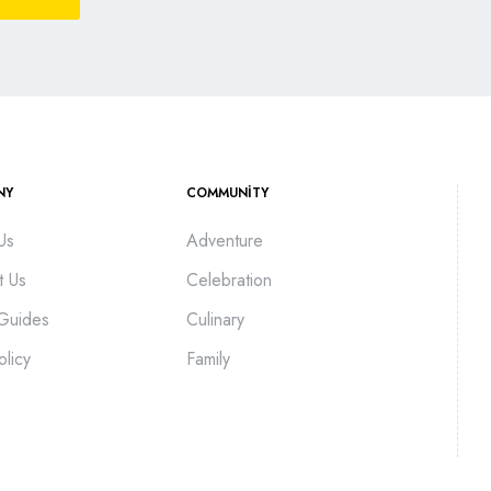
NY
COMMUNITY
Us
Adventure
t Us
Celebration
 Guides
Culinary
olicy
Family