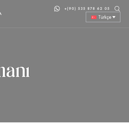
+(90) 535 878 62 05
A
Türkçe
manı