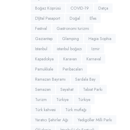
Boğaz Köprüsü
COVID-19
Datça
Di̇ji̇tal Pasaport
Doğal
Efes
Festival
Gastronomi turizmi
Gaziantep
Glamping
Hagia Sophia
Istanbul
istanbul boğazı
Izmir
Kapadokya
Karavan
Karnaval
Pamukkale
Peribacaları
Ramazan Bayramı
Sardala Bay
Semazen
Seyahat
Tabiat Parkı
Turizm
Türkiye
Türkiye
Türk kahvesi
Türk mutfağı
Yaratıcı Şehirler Ağı
Yedigöller Milli Parkı
Ölüdeniz
İstanbul Lale Festivali