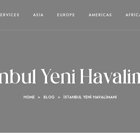
SERVICES
ASIA
EUROPE
AMERICAS
AFRIC
anbul Yeni Havali
HOME
>
BLOG
>
İSTANBUL YENI HAVALIMANI