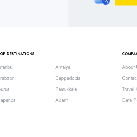
TOP DESTINATIONS
COMPA
stanbul
Antalya
About 
Trabzon
Cappadocia
Contac
Bursa
Pamukkale
Travel
Sapanca
Abant
Data P