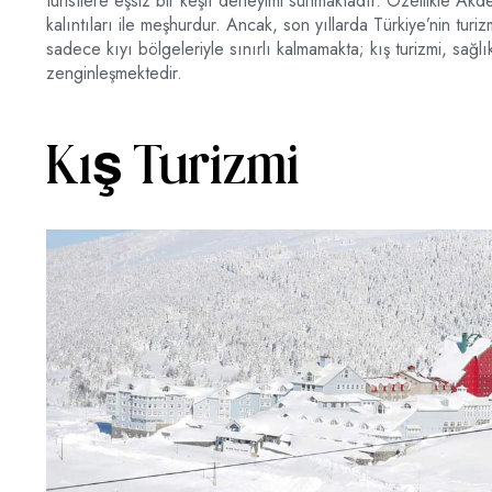
turistlere eşsiz bir keşif deneyimi sunmaktadır. Özellikle Akde
kalıntıları ile meşhurdur. Ancak, son yıllarda Türkiye’nin turiz
sadece kıyı bölgeleriyle sınırlı kalmamakta; kış turizmi, sağlık t
zenginleşmektedir.
Kış Turizmi