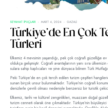
SEYAHAT IPUÇLARI
MART 4, 2024
GAZALI
Türkiye’de En Çok T
Türleri
Ülkemiz 4 mevsimin yaşandığı, pek çok coğrafi güzelliğe ev s
oldukça gelişmiştir. Coğrafi avantajlarının yanı sıra ülkemizin
sulara sahip kaplıcaları ve yine dünyaca bilinen Türk Mutfağ
Peki Türkiye’de en çok tercih edilen turizm çeşitleri hangileri
sunan birçok unsur bulunmaktadır. Türkiye’nin coğrafi konum
denizlerle çevrili olması nedeniyle benzersiz bir turistik çekic
Ülkemiz, tarihi ve kültürel zenginlikleri, muazzam doğal güzell
turizm cenneti olarak öne çıkmaktadır. Türkiye’nin büyüleyici tarih