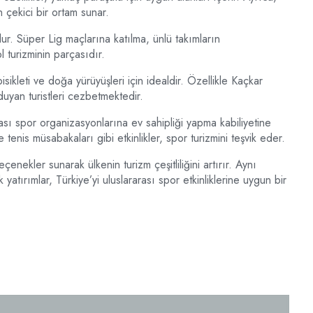
n çekici bir ortam sunar.
dur. Süper Lig maçlarına katılma, ünlü takımların
l turizminin parçasıdır.
isikleti ve doğa yürüyüşleri için idealdir. Özellikle Kaçkar
duyan turistleri cezbetmektedir.
ası spor organizasyonlarına ev sahipliği yapma kabiliyetine
 tenis müsabakaları gibi etkinlikler, spor turizmini teşvik eder.
enekler sunarak ülkenin turizm çeşitliliğini artırır. Aynı
 yatırımlar, Türkiye’yi uluslararası spor etkinliklerine uygun bir