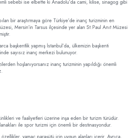
li sebebi ise elbette ki Anadolu’da cami, kilise, sinagog gibi
ılan bir araştırmaya göre Türkiye’de inanç turizminin en
üzesi, Mersin’in Tarsus ilçesinde yer alan St.Paul Anıt Müzesi
iştir.
arca başkentlik yapmış İstanbul’da, ülkemizin başkenti
nde sayısız inanç merkezi bulunuyor.
zilerden hoşlanıyorsanız inanç turizminin yapıldığı önemli
z.
ikleri ve faaliyetleri üzerine inşa eden bir turizm türüdür.
 olanakları ile spor turizmi için önemli bir destinasyondur.
özellikler, yamaç paraşütü için uygun alanları içerir. Ayrıca,