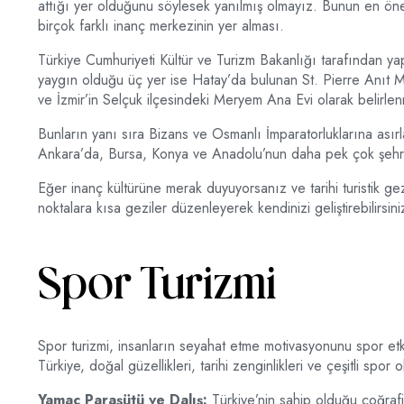
attığı yer olduğunu söylesek yanılmış olmayız. Bunun en önem
birçok farklı inanç merkezinin yer alması.
Türkiye Cumhuriyeti Kültür ve Turizm Bakanlığı tarafından yap
yaygın olduğu üç yer ise Hatay’da bulunan St. Pierre Anıt M
ve İzmir’in Selçuk ilçesindeki Meryem Ana Evi olarak belirlenm
Bunların yanı sıra Bizans ve Osmanlı İmparatorluklarına asırl
Ankara’da, Bursa, Konya ve Anadolu’nun daha pek çok şehri
Eğer inanç kültürüne merak duyuyorsanız ve tarihi turistik ge
noktalara kısa geziler düzenleyerek kendinizi geliştirebilirsini
Spor Turizmi
Spor turizmi, insanların seyahat etme motivasyonunu spor etkinl
Türkiye, doğal güzellikleri, tarihi zenginlikleri ve çeşitli spor
Yamaç Paraşütü ve Dalış:
Türkiye’nin sahip olduğu coğrafi 