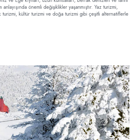
niz ve Ege kıyıları, uzun kumsalları, berrak denizleri ve tarihi
m anlayışında önemli değişiklikler yaşanmıştır. Yaz turizmi,
urizmi, kültür turizmi ve doğa turizmi gibi çeşitli alternatiflerle