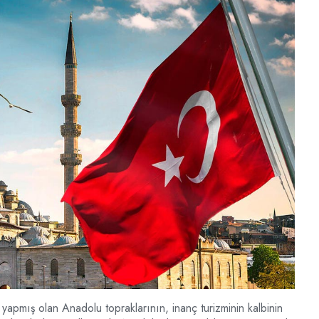
apmış olan Anadolu topraklarının, inanç turizminin kalbinin