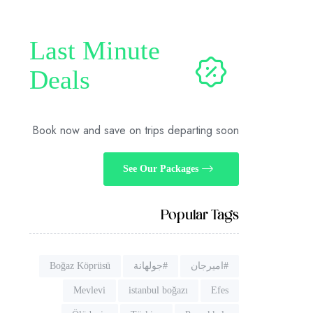
Last Minute
Deals
Book now and save on trips departing soon
See Our Packages
Popular Tags
#اميرجان
#جولهانة
Boğaz Köprüsü
Mevlevi
istanbul boğazı
Efes