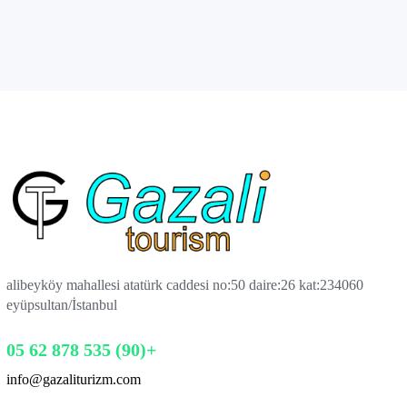
alibeyköy mahallesi atatürk caddesi no:50 daire:26 kat:2
34060
eyüpsultan/İstanbul
+(90) 535 878 62 05
info@gazaliturizm.com