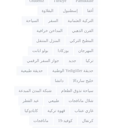
Ölüdeniz
Türkiye
Pamukkale
أغفا
إسطنبول
البقلاوة
التركية العثمانية
السفر
السياحة
القرن الذهبي
المداخن خرافية
المطبخ التركي
المنزل المتنقل
المهرجان
بوزكادا
بولو ابانت
تركيا
جديد
جواز السفر الرقمي
حديقة Yedigöller الوطنية
حديقة طبيعية
خليج ساردالا
داتشا
سياحة تذوق الطعام
شبكة المدن المبدعة
شلال مانافجات
طبيعي
عيد الفطر
غازي عنتاب
قهوة تركية
كابادوكيا
كرنفال
كوفيد-19
مانافجات