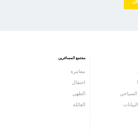
لآن
مجتمع المسافرين
مفامرة
احتفال
السياحي
الطهي
بيانات
العائلة