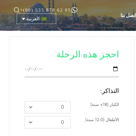
+(90) 535 878 62 05
تصل بنا
العربية
احجز هذه الرحلة
التذاكر:
الكبار (18+ سنة)
الأطفال (0-12 سنة)