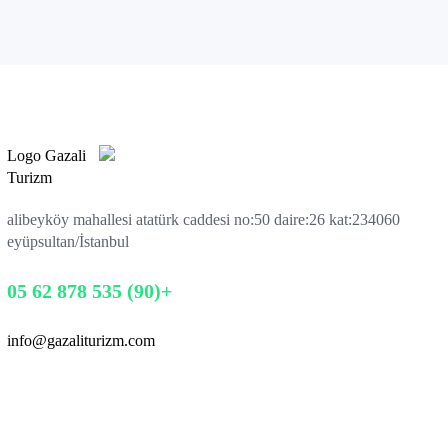
alibeyköy mahallesi atatürk caddesi no:50 daire:26 kat:2
34060
eyüpsultan/İstanbul
+(90) 535 878 62 05
info@gazaliturizm.com