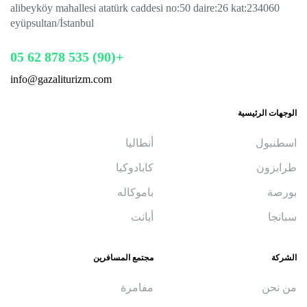
alibeyköy mahallesi atatürk caddesi no:50 daire:26 kat:2
34060
eyüpsultan/İstanbul
+(90) 535 878 62 05
info@gazaliturizm.com
الوجهات الرئيسية
اسطنبول
أنطاليا
طرابزون
كابادوكيا
بورصة
باموكاله
سبانجا
أبانت
الشركة
مجتمع المسافرين
من نحن
مفامرة