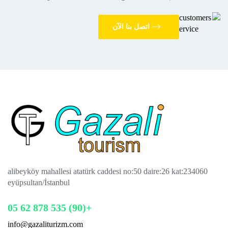
اتصل بنا الآن
alibeyköy mahallesi atatürk caddesi no:50 daire:26 kat:2
34060
eyüpsultan/İstanbul
+(90) 535 878 62 05
info@gazaliturizm.com