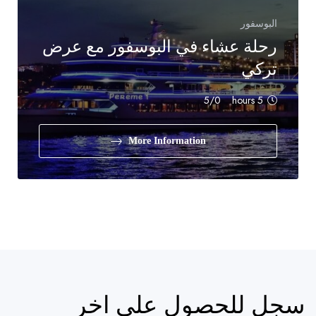
البوسفور
رحلة عشاء في البوسفور مع عرض
تركي
/5
0
5 hours
More Information
سجل للحصول على اخر