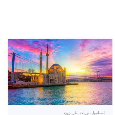
إسطنبول, بورصة, طرابزون