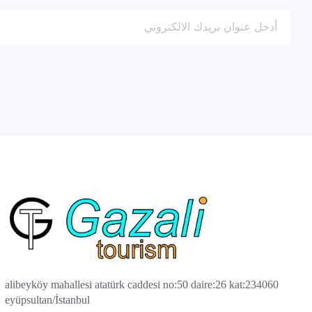
alibeyköy mahallesi atatürk caddesi no:50 daire:26 kat:2
34060
eyüpsultan/İstanbul